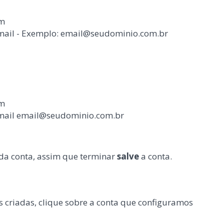
om
email - Exemplo: email@seudominio.com.br
om
email email@seudominio.com.br
 da conta, assim que terminar
salve
a conta.
s criadas, clique sobre a conta que configuramos