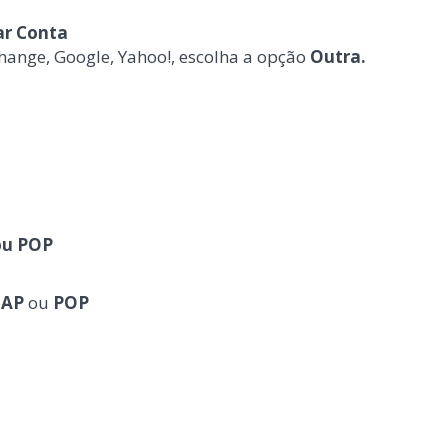
ar Conta
hange, Google, Yahoo!, escolha a opção
Outra.
ou POP
MAP
ou
POP