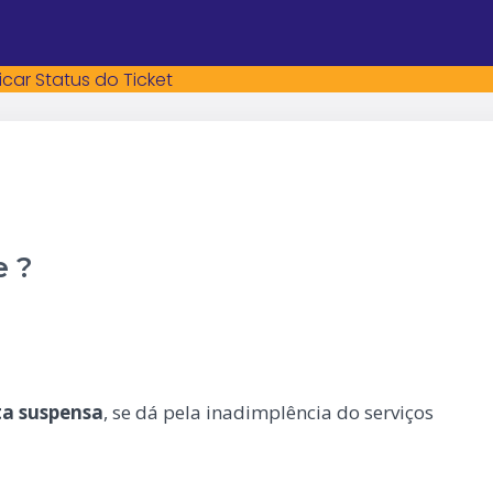
ficar Status do Ticket
e ?
ta suspensa
, se dá pela inadimplência do serviços